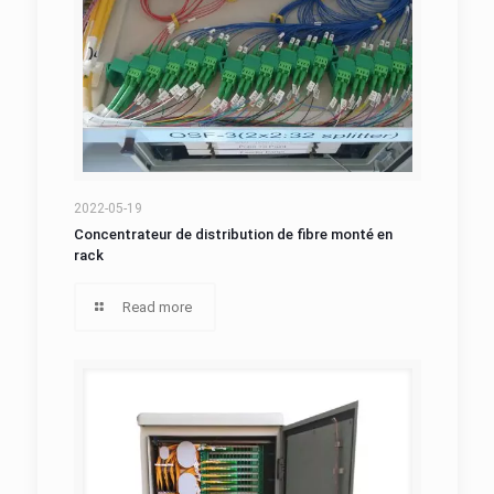
Concentrateur de distribution de fibre monté
2022-05-19
Concentrateur de distribution de fibre monté en
rack
en rack
Read more