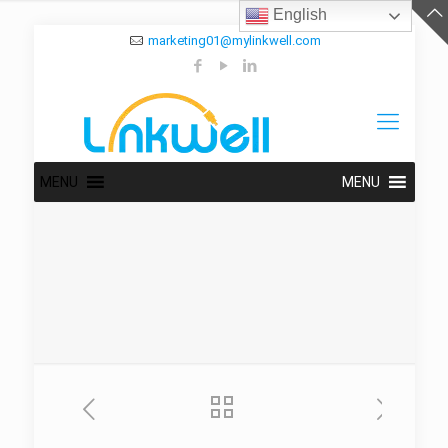
English
marketing01@mylinkwell.com
MENU
MENU