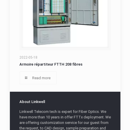
Armoire répartiteur FTTH 208 fibres
2022-05-18
Armoire répartiteur FTTH 208 fibres
Read more
About Linkwell
Linkwell Telecom tech is expert for Fiber Optics. We
have more than 10 years in offer FTTx deployment. We
are offering customization service for our guest from
the request, to CAD design, sample preparation and