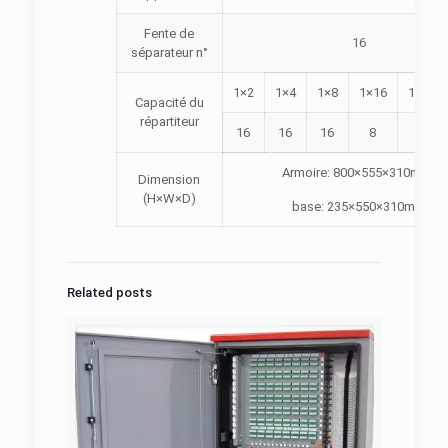
Fente de
16
séparateur n°
1×2
1×4
1×8
1×16
1×32
Capacité du
répartiteur
16
16
16
8
4
Armoire: 800×555×310mm;
Dimension
(H×W×D)
base: 235×550×310mm
Related posts