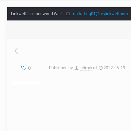
Linkwell, Link our world Well!
marketing01@mylinkwell.com
0
Published by
admin
at
2022-05-19