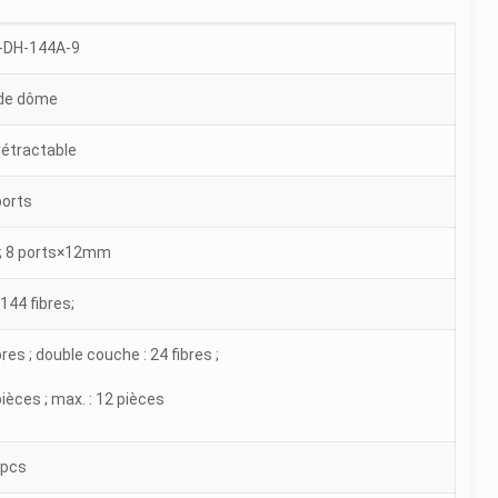
-DH-144A-9
de dôme
étractable
ports
; 8 ports×12mm
144 fibres;
es ; double couche : 24 fibres ;
pièces ; max. : 12 pièces
 pcs