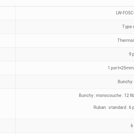
LW-FOSC
Type 
Thermor
9 
1 port×25mm
Bunchy: 
Bunchy : monocouche : 12 fibr
Ruban : standard : 6 
6