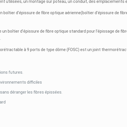
nt utilisées, un montage sur poteau, un conduit, des emplacements e
un boîtier d’épissure de fibre optique aérienne(boîtier d’épissure de fibr
ste un boîtier d’épissure de fibre optique standard pour l’épissage de fi
.
orétractable à 9 ports de type dôme (FOSC) est un joint thermorétrac
sions futures.
nvironnements difficiles
 sans déranger les fibres épissées.
ard