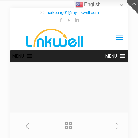
English
marketing01@mylinkwell.com
MENU
MENU