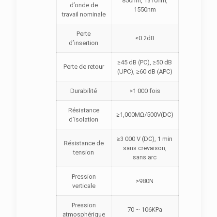
850nm, 1310nm,
d’onde de
1550nm
travail nominale
Perte
≤0.2dB
d’insertion
≥45 dB (PC), ≥50 dB
Perte de retour
(UPC), ≥60 dB (APC)
Durabilité
>1 000 fois
Résistance
≥1,000MΩ/500V(DC)
d’isolation
≥3 000 V (DC), 1 min
Résistance de
sans crevaison,
tension
sans arc
Pression
>980N
verticale
Pression
70 ~ 106KPa
atmosphérique