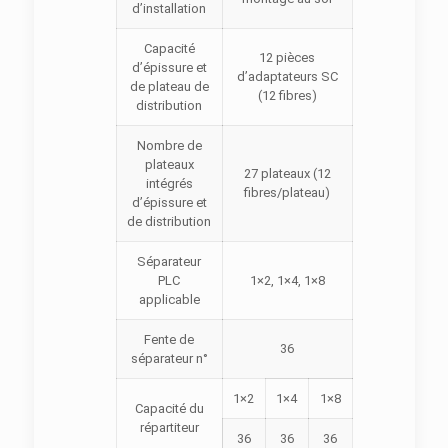
d’installation
Capacité
12 pièces
d’épissure et
d’adaptateurs SC
de plateau de
(12 fibres)
distribution
Nombre de
plateaux
27 plateaux (12
intégrés
fibres/plateau)
d’épissure et
de distribution
Séparateur
PLC
1×2, 1×4, 1×8
applicable
Fente de
36
séparateur n°
1×2
1×4
1×8
Capacité du
répartiteur
36
36
36