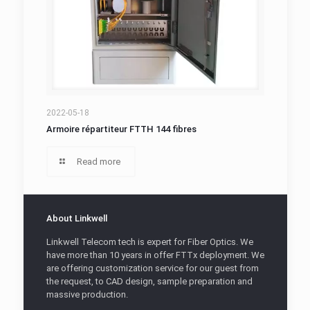
Armoire répartiteur FTTH 144 fibres
2022-05-18
Armoire répartiteur FTTH 144 fibres
Read more
About Linkwell
Linkwell Telecom tech is expert for Fiber Optics. We
have more than 10 years in offer FTTx deployment. We
are offering customization service for our guest from
the request, to CAD design, sample preparation and
massive production.