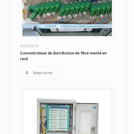
Concentrateur de distribution de fibre monté
2022-05-19
Concentrateur de distribution de fibre monté en
rack
en rack
Read more