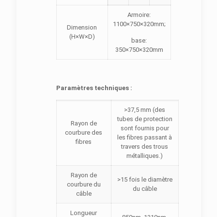
Armoire:
1100×750×320mm;
Dimension
(H×W×D)
base:
350×750×320mm
Paramètres techniques :
>37,5 mm (des
tubes de protection
Rayon de
sont fournis pour
courbure des
les fibres passant à
fibres
travers des trous
métalliques.)
Rayon de
>15 fois le diamètre
courbure du
du câble
câble
Longueur